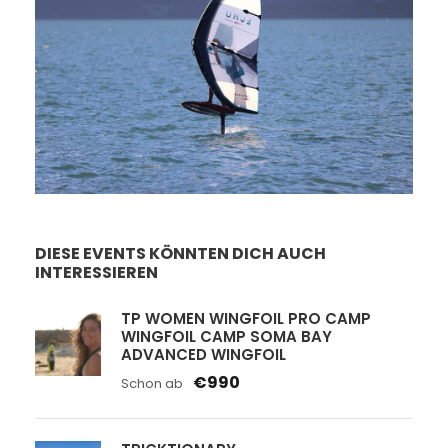
Faszination Windsurfen
Faszination Foil Wing
Faszination Kitefoil
DIESE EVENTS KÖNNTEN DICH AUCH
INTERESSIEREN
TP WOMEN WINGFOIL PRO CAMP
WINGFOIL CAMP SOMA BAY
ADVANCED WINGFOIL
€990
Schon ab