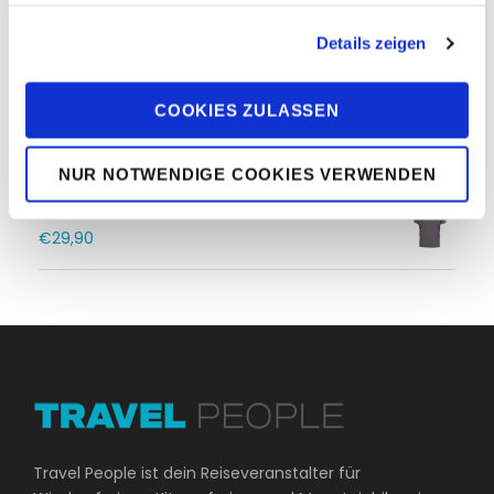
haben oder die sie im Rahmen Ihrer Nutzung der Dienste
gesammelt haben. Sie geben Einwilligung zu unseren
ION Poncho Core Dark Red
Details zeigen
Cookies, wenn Sie unsere Webseite weiterhin nutzen.
€
49,90
COOKIES ZULASSEN
DUOTONE BEACH TOWEL
€
30,00
NUR NOTWENDIGE COOKIES VERWENDEN
TEE SS DUOTONE CI
€
29,90
Travel People ist dein Reiseveranstalter für