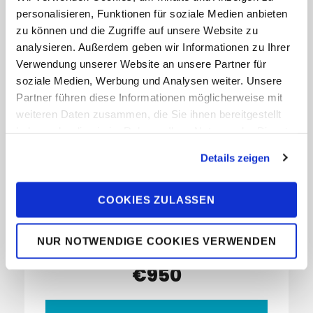
personalisieren, Funktionen für soziale Medien anbieten
zu können und die Zugriffe auf unsere Website zu
analysieren. Außerdem geben wir Informationen zu Ihrer
Vila Bacana
Verwendung unserer Website an unsere Partner für
soziale Medien, Werbung und Analysen weiter. Unsere
Windsurfstation: Dr. Wind
Spot: São Miguel do Gostoso
Partner führen diese Informationen möglicherweise mit
weiteren Daten zusammen, die Sie ihnen bereitgestellt
1 Woche
haben oder die sie im Rahmen Ihrer Nutzung der Dienste
gesammelt haben. Sie geben Einwilligung zu unseren
Im Preis enthalten: Flug ab Deutschland, 1
Details zeigen
Cookies, wenn Sie unsere Webseite weiterhin nutzen.
Woche Übernachtung im Standard Zimmer
mit Frühstück, Flughafentransfer vor Ort
COOKIES ZULASSEN
NUR NOTWENDIGE COOKIES VERWENDEN
Schon ab
€950