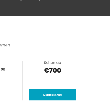
.
lernen
Schon ab
€700
UDE
MEHR DETAILS