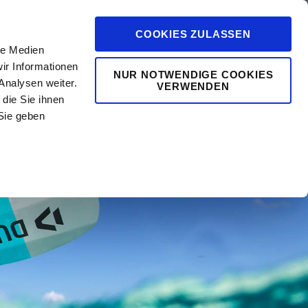
COOKIES ZULASSEN
le Medien
ir Informationen
NUR NOTWENDIGE COOKIES
Analysen weiter.
VERWENDEN
die Sie ihnen
0
vents
Mehr
Sie geben