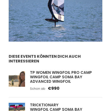
Faszination Windsurfen
Faszination Foil Wing
Faszination Kitefoil
DIESE EVENTS KÖNNTEN DICH AUCH
INTERESSIEREN
TP WOMEN WINGFOIL PRO CAMP
WINGFOIL CAMP SOMA BAY
ADVANCED WINGFOIL
€990
Schon ab
TRICKTIONARY
WINGFOIL CAMP SOMA BAY