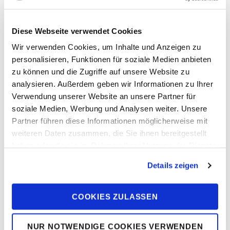
DUOTONE PRO CENTER DAKHLA
Diese Webseite verwendet Cookies
21. JULI 2026
JULIA
Wir verwenden Cookies, um Inhalte und Anzeigen zu
personalisieren, Funktionen für soziale Medien anbieten
DUOTONE Wingfoil Soma Bay –
zu können und die Zugriffe auf unsere Website zu
Pro Rider begeistert von
analysieren. Außerdem geben wir Informationen zu Ihrer
perfekten Bedingungen
Verwendung unserer Website an unsere Partner für
soziale Medien, Werbung und Analysen weiter. Unsere
20. MAI 2026
JULIA
Partner führen diese Informationen möglicherweise mit
SOMMER 2026 – MIT EUROWINGS
weiteren Daten zusammen, die Sie ihnen bereitgestellt
DIREKT AB DÜSSELDORF NACH
haben oder die sie im Rahmen Ihrer Nutzung der Dienste
KARPATHOS
gesammelt haben. Sie geben Einwilligung zu unseren
Details zeigen
Cookies, wenn Sie unsere Webseite weiterhin nutzen.
7. DEZEMBER 2025
DANIEL
COOKIES ZULASSEN
INTERESSIERT DICH DAS AUCH?
NUR NOTWENDIGE COOKIES VERWENDEN