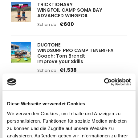
TRICKTIONARY
WINGFOIL CAMP SOMA BAY
ADVANCED WINGFOIL
€600
Schon ab
DUOTONE
WINDSURF PRO CAMP TENERIFFA
Coach: Tom Brendt
Improve your Skills
€1,538
Schon ab
DUOTONE
WINDSURF PRO CAMP MOULAY
Coach: Tom Brendt
Diese Webseite verwendet Cookies
Wave Camp
Wir verwenden Cookies, um Inhalte und Anzeigen zu
€1,190
Schon ab
personalisieren, Funktionen für soziale Medien anbieten
zu können und die Zugriffe auf unsere Website zu
analysieren. Außerdem geben wir Informationen zu Ihrer