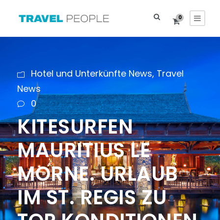
0
Hotel und Unterkünfte News
,
Travel
News
0
KITESURFEN
MAURITIUS LE
MORNE. URLAUB
IM ST. REGIS ZU