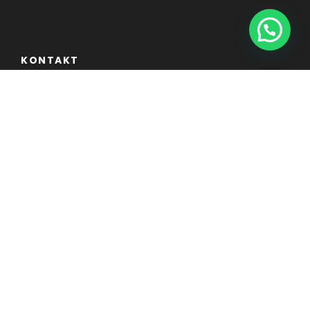
KONTAKT
TRAVEL PEOPLE GmbH
Adresse : Schornstr. 19, 82467 Garmisch-Partenkirchen
Telefon : +49 (0) 8821 618900
info@travelpeople24.com
COPYRIGHT 2020 BY TRAVEL PEOPLE GMBH, ALLE