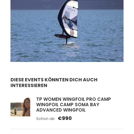
Faszination Windsurfen
Faszination Foil Wing
Faszination Kitefoil
DIESE EVENTS KÖNNTEN DICH AUCH
INTERESSIEREN
TP WOMEN WINGFOIL PRO CAMP
WINGFOIL CAMP SOMA BAY
ADVANCED WINGFOIL
€990
Schon ab