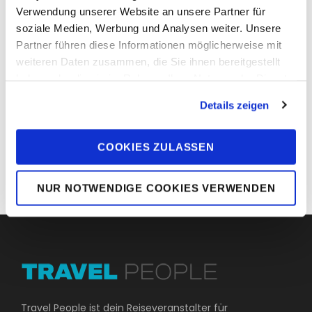
BRAUCHST DU NOCH WAS FÜR DEINE REISE
Verwendung unserer Website an unsere Partner für
soziale Medien, Werbung und Analysen weiter. Unsere
ION Poncho Core Dark Red
Partner führen diese Informationen möglicherweise mit
€
49,90
weiteren Daten zusammen, die Sie ihnen bereitgestellt
haben oder die sie im Rahmen Ihrer Nutzung der Dienste
DUOTONE BEACH TOWEL
gesammelt haben. Sie geben Einwilligung zu unseren
€
30,00
Details zeigen
Cookies, wenn Sie unsere Webseite weiterhin nutzen.
TEE SS DUOTONE CI
COOKIES ZULASSEN
€
29,90
NUR NOTWENDIGE COOKIES VERWENDEN
Travel People ist dein Reiseveranstalter für