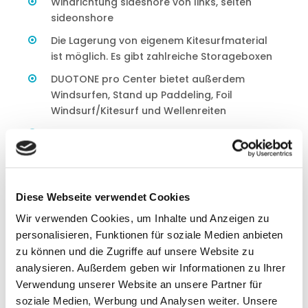
Windrichtung sideshore von links, selten
sideonshore
Die Lagerung von eigenem Kitesurfmaterial
ist möglich. Es gibt zahlreiche Storageboxen
DUOTONE pro Center bietet außerdem
Windsurfen, Stand up Paddeling, Foil
Windsurf/Kitesurf und Wellenreiten
Neopren - meist Shorty oder Steamer im
Frühjahr/Herbst/Winter
* Für alle Angaben sowie Öffnungszeiten übernimmt die
Travel People GmbH keine Gewähr. Sie können kurzfristig
Diese Webseite verwendet Cookies
vom Anbieter bzw. Stationsbetreiber geändert werden.
Wir verwenden Cookies, um Inhalte und Anzeigen zu
personalisieren, Funktionen für soziale Medien anbieten
zu können und die Zugriffe auf unsere Website zu
Windstatistik powered by Travel People
analysieren. Außerdem geben wir Informationen zu Ihrer
Partner Windfinder
Verwendung unserer Website an unsere Partner für
soziale Medien, Werbung und Analysen weiter. Unsere