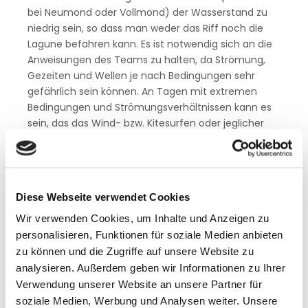
bei Neumond oder Vollmond) der Wasserstand zu
niedrig sein, so dass man weder das Riff noch die
Lagune befahren kann. Es ist notwendig sich an die
Anweisungen des Teams zu halten, da Strömung,
Gezeiten und Wellen je nach Bedingungen sehr
gefährlich sein können. An Tagen mit extremen
Bedingungen und Strömungsverhältnissen kann es
sein, das das Wind- bzw. Kitesurfen oder jeglicher
anderer Wassersport aus Sicherheitsgründen
untersagt wird. Eine Rettung ist bei diesen
Bedingungen unmöglich. Unter Umständen können
solche Bedingungen an einigen Tagen in Folge
Diese Webseite verwendet Cookies
passieren. Der ION CLUB kann in diesem Fall keine
Vergütung für den Ausfall der Leistung übernehmen.
Wir verwenden Cookies, um Inhalte und Anzeigen zu
personalisieren, Funktionen für soziale Medien anbieten
zu können und die Zugriffe auf unsere Website zu
analysieren. Außerdem geben wir Informationen zu Ihrer
Revier und Station im Überblick
Verwendung unserer Website an unsere Partner für
soziale Medien, Werbung und Analysen weiter. Unsere