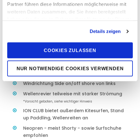
Partner führen diese Informationen möglicherweise mit
ION CLUB Center ganzjährig und täglich
geöffnet
weiteren Daten zusammen, die Sie ihnen bereitgestellt
haben oder die sie im Rahmen Ihrer Nutzung der Dienste
Öffnungszeiten täglich 10:00 bis 17:00 Uhr.
gesammelt haben. Sie geben Einwilligung zu unseren
Fanatic Boards und Duotone Riggs
Details zeigen
Cookies, wenn Sie unsere Webseite weiterhin nutzen.
Windsurf Schulung für alle Level
Einsteiger, Aufsteiger, Fortgeschrittene, Privat und
COOKIES ZULASSEN
Semiprivatkurse
Beste Windzeit Juni bis November
NUR NOTWENDIGE COOKIES VERWENDEN
durchschnittliche Windstärke meist 4-6 Bft, teilweise 7 Bft
(selten mehr)
Windrichtung Side on/off shore von links
Wellenrevier teilweise mit starker Strömung
*Vorsicht geboten, siehe wichtiger Hinweis
ION CLUB bietet außerdem Kitesurfen, Stand
up Paddling, Wellenreiten an
Neopren - meist Shorty - sowie Surfschuhe
empfohlen