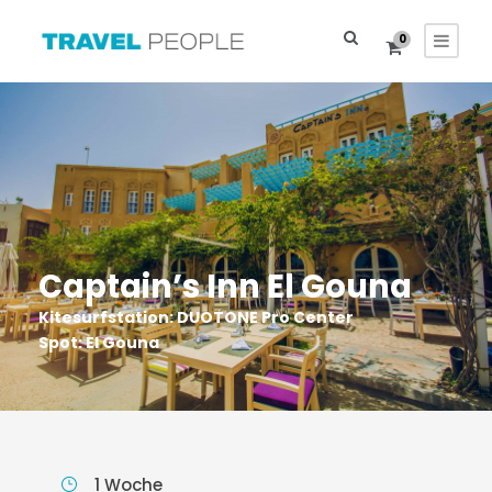
0
Captain’s Inn El Gouna
Kitesurfstation: DUOTONE Pro Center
Spot: El Gouna
1 Woche