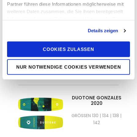
DUOTONE Kites &
Partner führen diese Informationen möglicherweise mit
Kiteboards
weiteren Daten zusammen, die Sie ihnen bereitgestellt
haben oder die sie im Rahmen Ihrer Nutzung der Dienste
DIeses Equipment gibt es im DUOTONE Pro
gesammelt haben. Sie geben Einwilligung zu unseren
Center
Details zeigen
Cookies, wenn Sie unsere Webseite weiterhin nutzen.
COOKIES ZULASSEN
KITEBOARDS
KITES
NUR NOTWENDIGE COOKIES VERWENDEN
Kiteboards
DUOTONE GONZALES
2020
GRÖSSEN 130 | 134 | 138 |
142