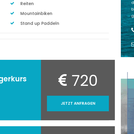
d
Reiten
b
Mountainbiken
g
Stand up Paddeln
720
igerkurs
JETZT ANFRAGEN