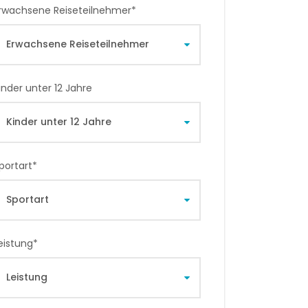
rwachsene Reiseteilnehmer
*
inder unter 12 Jahre
portart
*
eistung
*