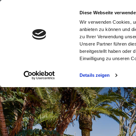
+49 (0)8821 618900
info@travelpe
Diese Webseite verwende
Wir verwenden Cookies, um
anbieten zu können und di
zu Ihrer Verwendung unser
Unsere Partner führen die
Windsurfreise
bereitgestellt haben oder
Einwilligung zu unseren C
Details zeigen