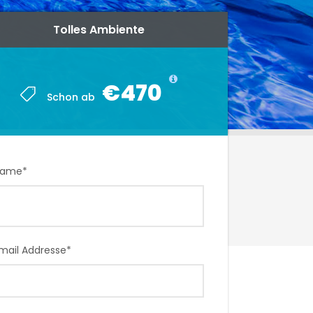
Tolles Ambiente
Tolles Ambiente
€470
€470
Schon ab
Schon ab
Name
*
mail Addresse
*