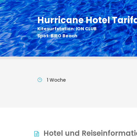
Hurricane Hotel Tarif
Kitesurfstation: ION CLUB
Spot: BIBO Beach
1 Woche
Hotel und Reiseinformat