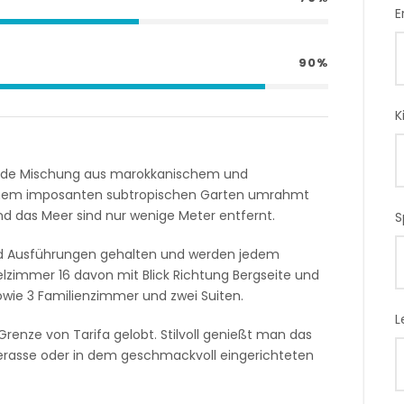
E
90%
K
kende Mischung aus marokkanischem und
 einem imposanten subtropischen Garten umrahmt
nd das Meer sind nur wenige Meter entfernt.
S
nd Ausführungen gehalten und werden jedem
lzimmer 16 davon mit Blick Richtung Bergseite und
owie 3 Familienzimmer und zwei Suiten.
L
Grenze von Tarifa gelobt. Stilvoll genießt man das
erasse oder in dem geschmackvoll eingerichteten