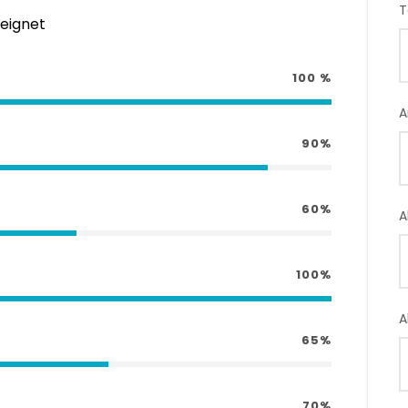
T
eeignet
100 %
A
90%
60%
A
100%
A
65%
70%