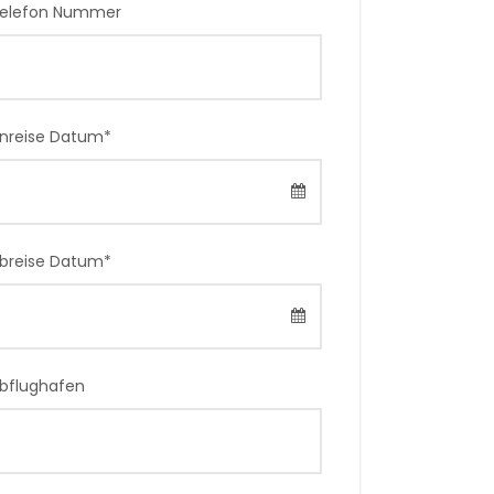
elefon Nummer
nreise Datum
*
breise Datum
*
bflughafen