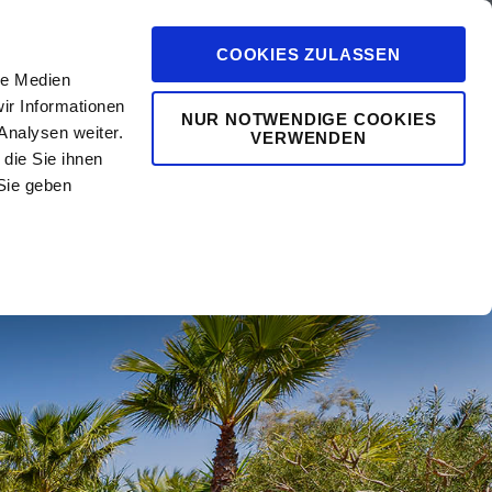
COOKIES ZULASSEN
le Medien
ir Informationen
NUR NOTWENDIGE COOKIES
Analysen weiter.
VERWENDEN
die Sie ihnen
0
vents
Mehr
Sie geben