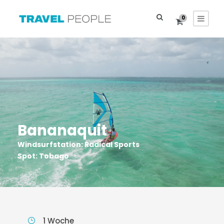
0
Bananaquit
Windsurfstation: Radical Sports
Spot: Tobago
1 Woche