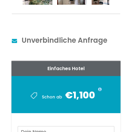
Unverbindliche Anfrage
Einfaches Hotel
€1,100
Schon ab
D