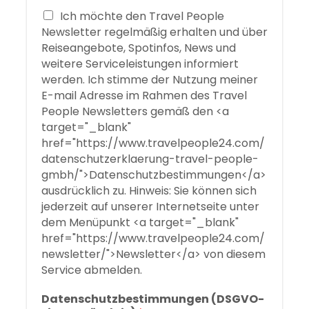
m
w
Ich möchte den Travel People
e
a
r
Newsletter regelmäßig erhalten und über
c
K
Reiseangebote, Spotinfos, News und
h
i
weitere Serviceleistungen informiert
s
n
werden. Ich stimme der Nutzung meiner
e
d
n
E-mail Adresse im Rahmen des Travel
u
*
People Newsletters gemäß den <a
n
target="_blank"
t
e
href="https://www.travelpeople24.com/
r
datenschutzerklaerung-travel-people-
1
gmbh/">Datenschutzbestimmungen</a>
2
ausdrücklich zu. Hinweis: Sie können sich
J
jederzeit auf unserer Internetseite unter
a
dem Menüpunkt <a target="_blank"
h
href="https://www.travelpeople24.com/
r
e
newsletter/">Newsletter</a> von diesem
n
Service abmelden.
Datenschutzbestimmungen (DSGVO-