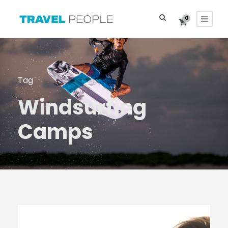
0
Tag
Windsurfing
Camps