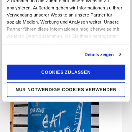
zu können und die Zugriffe auf unsere Website zu
analysieren. Außerdem geben wir Informationen zu Ihrer
Schon ab
Verwendung unserer Website an unsere Partner für
€1,362
soziale Medien, Werbung und Analysen weiter. Unsere
Partner führen diese Informationen möglicherweise mit
weiteren Daten zusammen, die Sie ihnen bereitgestellt
MEHR DETAILS
haben oder die sie im Rahmen Ihrer Nutzung der Dienste
gesammelt haben. Sie geben Einwilligung zu unseren
Details zeigen
Cookies, wenn Sie unsere Webseite weiterhin nutzen.
COOKIES ZULASSEN
NUR NOTWENDIGE COOKIES VERWENDEN