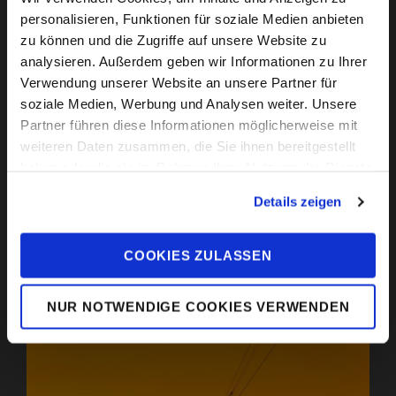
personalisieren, Funktionen für soziale Medien anbieten
zu können und die Zugriffe auf unsere Website zu
analysieren. Außerdem geben wir Informationen zu Ihrer
Verwendung unserer Website an unsere Partner für
Travel People ist dein Reiseveranstalter für
Windsurfreisen, Kitesurfreisen und Mountainbikereisen.
soziale Medien, Werbung und Analysen weiter. Unsere
Partner führen diese Informationen möglicherweise mit
weiteren Daten zusammen, die Sie ihnen bereitgestellt
haben oder die sie im Rahmen Ihrer Nutzung der Dienste
gesammelt haben. Sie geben Einwilligung zu unseren
Details zeigen
Cookies, wenn Sie unsere Webseite weiterhin nutzen.
COOKIES ZULASSEN
TOP DESTINATIONEN
NUR NOTWENDIGE COOKIES VERWENDEN