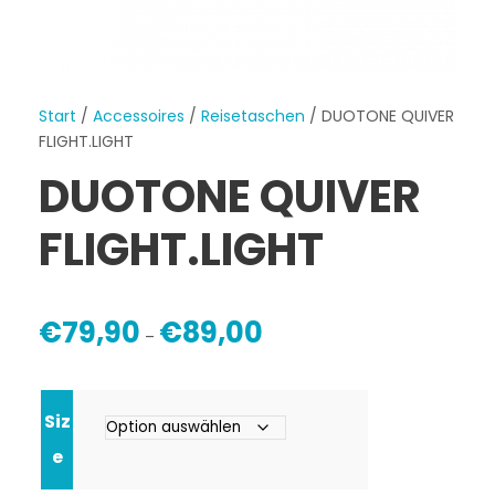
Start
/
Accessoires
/
Reisetaschen
/ DUOTONE QUIVER
FLIGHT.LIGHT
DUOTONE QUIVER
FLIGHT.LIGHT
P
€
79,90
€
89,00
–
r
e
i
Siz
s
s
e
p