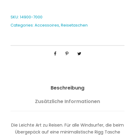
a
n
n
SKU:
14900-7000
e
Categories:
Accessoires
,
Reisetaschen
:
€
7
9
,
9
0
b
i
Beschreibung
s
€
Zusätzliche Informationen
8
9
,
Die Leichte Art zu Reisen. Für alle Windsurfer, die beim
0
Übergepäck auf eine minimalistische Rigg Tasche
0