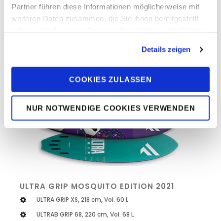
Partner führen diese Informationen möglicherweise mit
weiteren Daten zusammen, die Sie ihnen bereitgestellt
haben oder die sie im Rahmen Ihrer Nutzung der Dienste
FANATIC Windsurf Boards
gesammelt haben. Sie geben Einwilligung zu unseren
Details zeigen
Cookies, wenn Sie unsere Webseite weiterhin nutzen.
DIese Boards gibt es im beim DUOTONE PRO
CENTER
COOKIES ZULASSEN
NUR NOTWENDIGE COOKIES VERWENDEN
ULTRA GRIP MOSQUITO EDITION 2021
ULTRA GRIP XS, 218 cm, Vol. 60 L
ULTRAB GRIP 68, 220 cm, Vol. 68 L