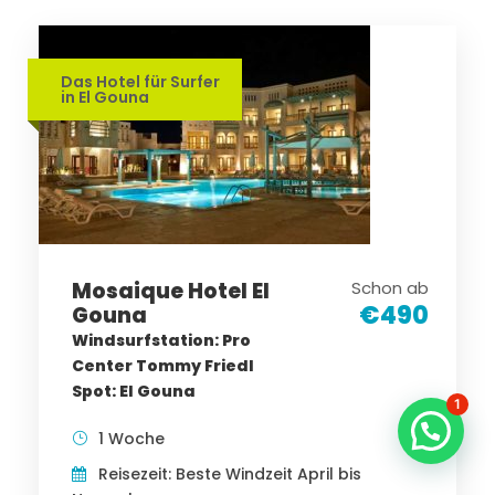
Das Hotel für Surfer
in El Gouna
Mosaique Hotel El
Schon ab
€490
Gouna
Windsurfstation: Pro
Center Tommy Friedl
Spot: El Gouna
1
1 Woche
Reisezeit: Beste Windzeit April bis