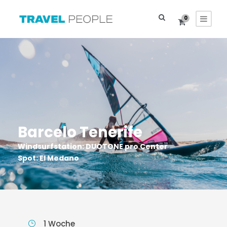
0
Barcelo Tenerife
Windsurfstation: DUOTONE pro Center
Spot: El Medano
1 Woche