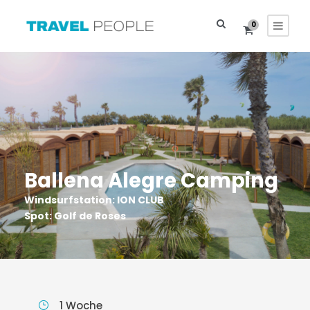
0
Ballena Alegre Camping
Windsurfstation: ION CLUB
Spot: Golf de Roses
1 Woche