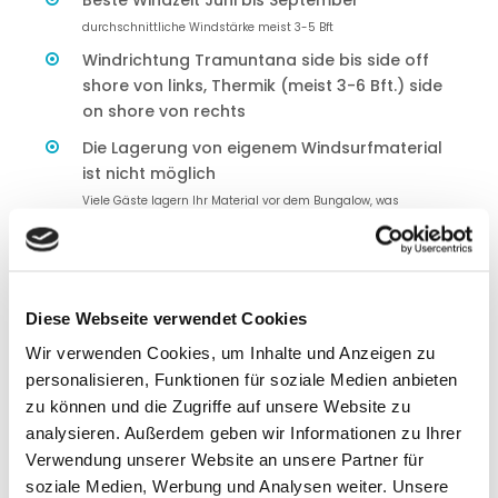
durchschnittliche Windstärke meist 3-5 Bft
Windrichtung Tramuntana side bis side off
shore von links, Thermik (meist 3-6 Bft.) side
on shore von rechts
Die Lagerung von eigenem Windsurfmaterial
ist nicht möglich
Viele Gäste lagern Ihr Material vor dem Bungalow, was
geduldet wird
ION CLUB bietet außerdem Kitesurfen, Stand
up Paddeling, Foil Windsurf/Kitesurf
Neopren - meist Shorty (Hochsommer) oder
Diese Webseite verwendet Cookies
Steamer im Frühjahr/Herbst
Wir verwenden Cookies, um Inhalte und Anzeigen zu
personalisieren, Funktionen für soziale Medien anbieten
* Für alle Angaben sowie Öffnungszeiten übernimmt die
zu können und die Zugriffe auf unsere Website zu
Travel People GmbH keine Gewähr. Sie können kurzfristig
analysieren. Außerdem geben wir Informationen zu Ihrer
vom Anbieter bzw. Stationsbetreiber geändert werden.
Verwendung unserer Website an unsere Partner für
soziale Medien, Werbung und Analysen weiter. Unsere