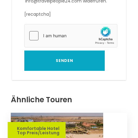
info@travelpeople24.com widerrufen.
[recaptcha]
Ähnliche Touren
Komfortable Hotel
Top Preis/Leistung