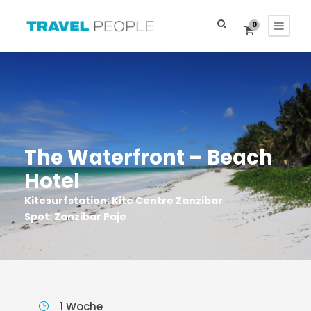
0
The Waterfront – Beach
Hotel
Kitesurfstation: Kite Centre Zanzibar
Spot: Zanzibar Paje
1 Woche