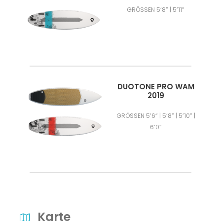
GRÖSSEN 5’8” | 5’11”
DUOTONE PRO WAM
2019
GRÖSSEN 5’6” | 5’8” | 5’10” |
6’0”
Karte