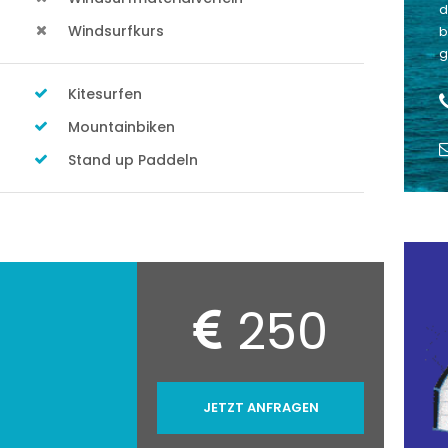
d
Windsurfkurs
b
g
Kitesurfen
Mountainbiken
Stand up Paddeln
250
JETZT ANFRAGEN