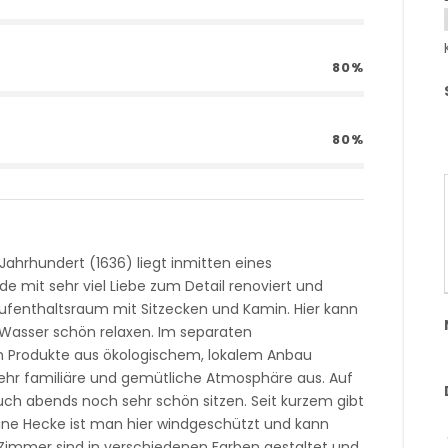
80%
80%
hrhundert (1636) liegt inmitten eines
de mit sehr viel Liebe zum Detail renoviert und
n Aufenthaltsraum mit Sitzecken und Kamin. Hier kann
asser schön relaxen. Im separaten
 Produkte aus ökologischem, lokalem Anbau
sehr familiäre und gemütliche Atmosphäre aus. Auf
h abends noch sehr schön sitzen. Seit kurzem gibt
eine Hecke ist man hier windgeschützt und kann
 Zimmer sind in verschiedenen Farben gestaltet und