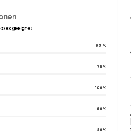
ionen
 Roses geeignet
50 %
75%
100%
60%
80%