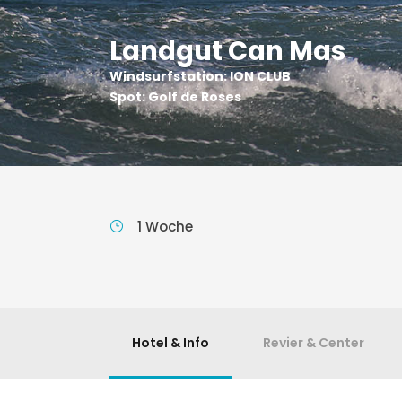
Landgut Can Mas
Windsurfstation: ION CLUB
Spot: Golf de Roses
1 Woche
Hotel & Info
Revier & Center