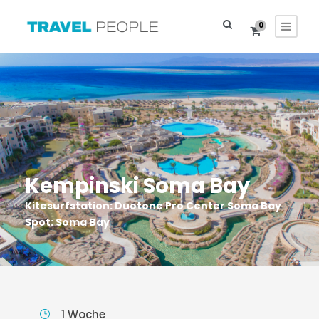
0
Kempinski Soma Bay
Kitesurfstation: Duotone Pro Center Soma Bay
Spot: Soma Bay
1 Woche