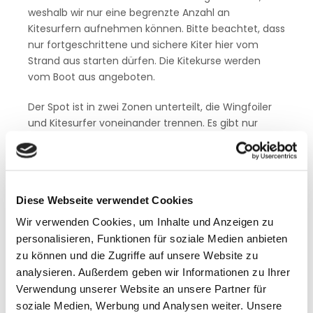
weshalb wir nur eine begrenzte Anzahl an
Kitesurfern aufnehmen können. Bitte beachtet, dass
nur fortgeschrittene und sichere Kiter hier vom
Strand aus starten dürfen. Die Kitekurse werden
vom Boot aus angeboten.
Der Spot ist in zwei Zonen unterteilt, die Wingfoiler
und Kitesurfer voneinander trennen. Es gibt nur
einen kleinen Stehbereich von etwa 50 Metern; nach
dem Ende der Sandbank wird das Wasser tief. Der
Wind ist schräg ablandig bis ablandig, was
zusammen mit dem Flachwasser traumhafte
Diese Webseite verwendet Cookies
Bedingungen für Kitesurfer schafft.
Wir verwenden Cookies, um Inhalte und Anzeigen zu
personalisieren, Funktionen für soziale Medien anbieten
zu können und die Zugriffe auf unsere Website zu
analysieren. Außerdem geben wir Informationen zu Ihrer
Verwendung unserer Website an unsere Partner für
soziale Medien, Werbung und Analysen weiter. Unsere