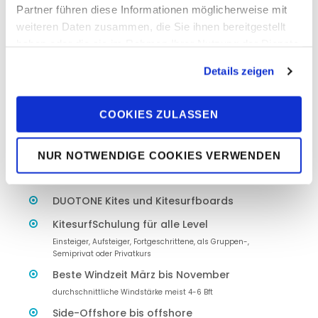
Wichtiger Hinweis!
Partner führen diese Informationen möglicherweise mit
Gäste des DPC sollten sich uneingeschränkt an die
weiteren Daten zusammen, die Sie ihnen bereitgestellt
Spoteinweisung und die Sicherheitsbedingungen
haben oder die sie im Rahmen Ihrer Nutzung der Dienste
des Centers halten. Generell ist Soma Bay ein sehr
gesammelt haben. Sie geben Einwilligung zu unseren
Details zeigen
sicheres Revier.
Cookies, wenn Sie unsere Webseite weiterhin nutzen.
COOKIES ZULASSEN
Revier und Station im Überblick
NUR NOTWENDIGE COOKIES VERWENDEN
DPC ist täglich geöffnet
DUOTONE Kites und Kitesurfboards
KitesurfSchulung für alle Level
Einsteiger, Aufsteiger, Fortgeschrittene, als Gruppen-,
Semiprivat oder Privatkurs
Beste Windzeit März bis November
durchschnittliche Windstärke meist 4-6 Bft
Side-Offshore bis offshore