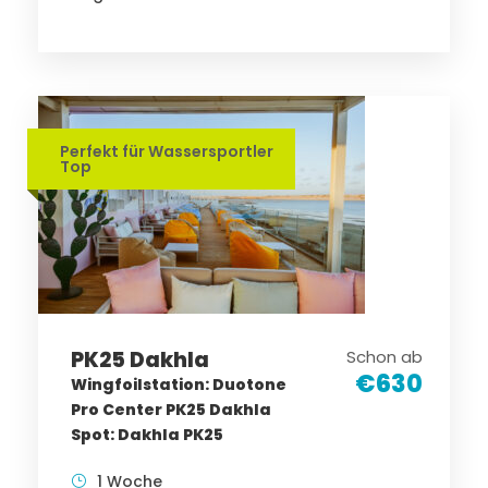
Perfekt für Wassersportler
Top
PK25 Dakhla
Schon ab
€630
Wingfoilstation: Duotone
Pro Center PK25 Dakhla
Spot: Dakhla PK25
1 Woche