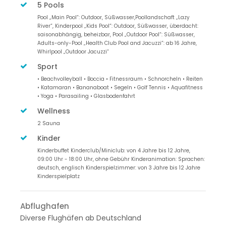
5 Pools
Pool „Main Pool“: Outdoor, Süßwasser,Poollandschaft „Lazy
River“, Kinderpool „Kids Pool“: Outdoor, Süßwasser, überdacht:
saisonabhängig, beheizbar, Pool „Outdoor Pool“: Süßwasser,
Adults-only-Pool „Health Club Pool and Jacuzzi“: ab 16 Jahre,
Whirlpool „Outdoor Jacuzzi“
Sport
• Beachvolleyball • Boccia • Fitnessraum • Schnorcheln • Reiten
• Katamaran • Bananaboat • Segeln • Golf Tennis • Aquafitness
• Yoga • Parasailing • Glasbodenfahrt
Wellness
2 Sauna
Kinder
Kinderbuffet Kinderclub/Miniclub: von 4 Jahre bis 12 Jahre,
09:00 Uhr - 18:00 Uhr, ohne Gebühr Kinderanimation: Sprachen:
deutsch, englisch Kinderspielzimmer: von 3 Jahre bis 12 Jahre
Kinderspielplatz
Abflughafen
Diverse Flughäfen ab Deutschland