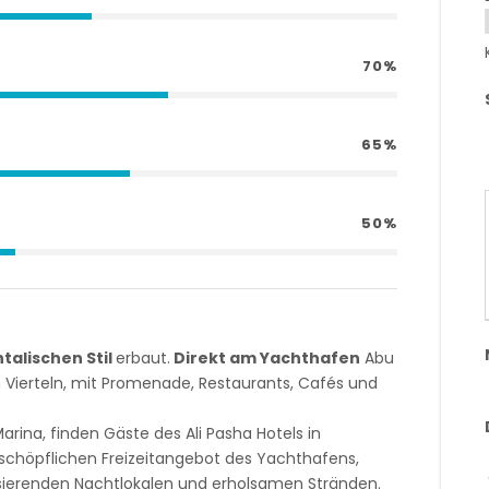
70%
65%
50%
talischen Stil
erbaut.
Direkt am Yachthafen
Abu
n Vierteln, mit Promenade, Restaurants, Cafés und
rina, finden Gäste des Ali Pasha Hotels in
rschöpflichen Freizeitangebot des Yachthafens,
lsierenden Nachtlokalen und erholsamen Stränden.