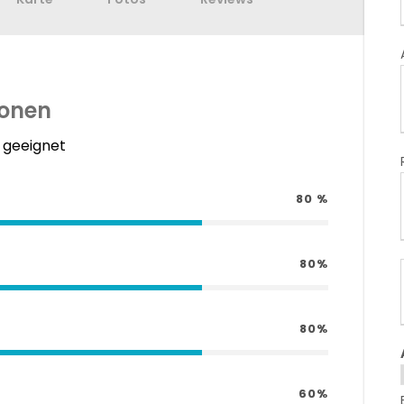
ionen
a geeignet
80 %
80%
80%
60%