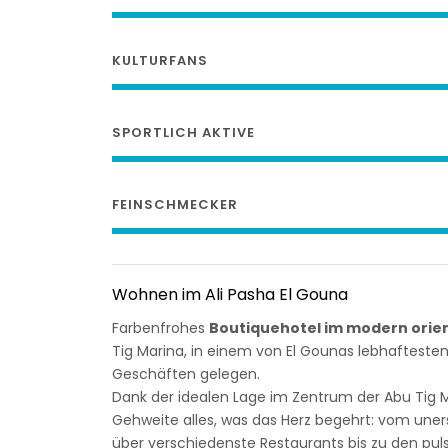
KULTURFANS
SPORTLICH AKTIVE
FEINSCHMECKER
Wohnen im Ali Pasha El Gouna
Farbenfrohes
Boutiquehotel im modern orien
Tig Marina, in einem von El Gounas lebhafteste
Geschäften gelegen.
Dank der idealen Lage im Zentrum der Abu Tig Ma
Gehweite alles, was das Herz begehrt: vom une
über verschiedenste Restaurants bis zu den pu