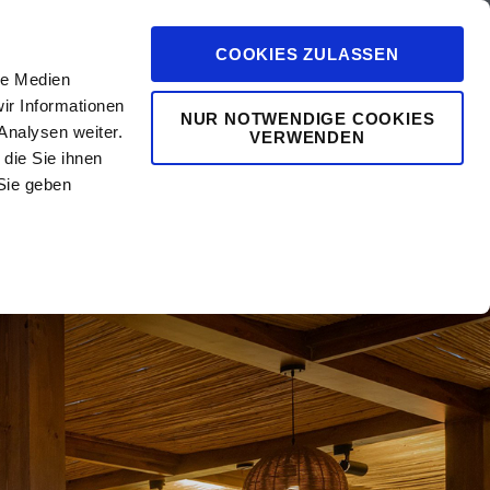
COOKIES ZULASSEN
le Medien
ir Informationen
NUR NOTWENDIGE COOKIES
Analysen weiter.
VERWENDEN
die Sie ihnen
0
vents
Mehr
Sie geben