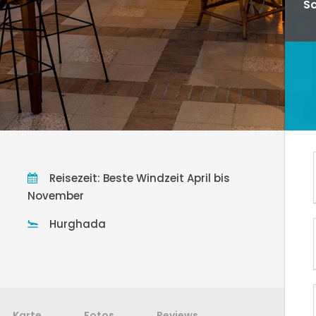
Sc
Sc
Reisezeit: Beste Windzeit April bis
November
Hurghada
Karte
Fotos
Reviews