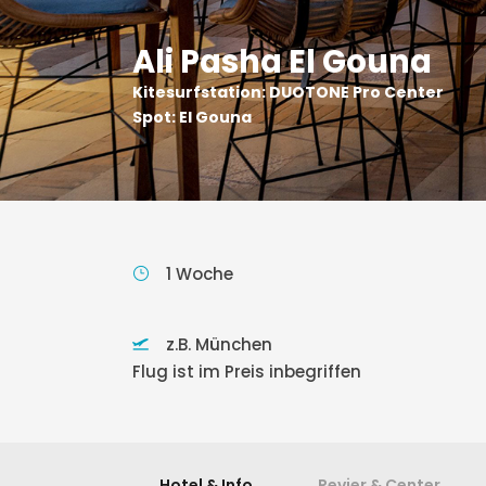
Ali Pasha El Gouna
Kitesurfstation: DUOTONE Pro Center
Spot: El Gouna
1 Woche
z.B. München
Flug ist im Preis inbegriffen
Hotel & Info
Revier & Center