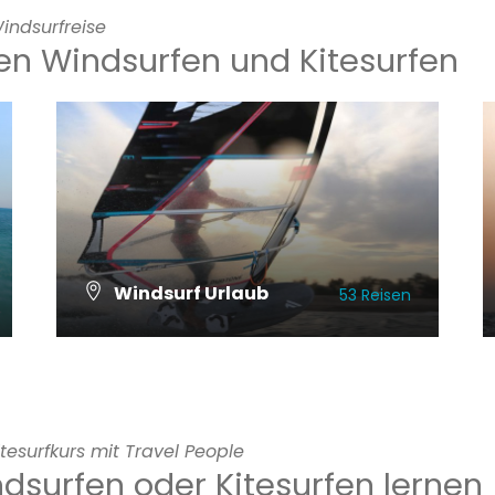
indsurfreise
len Windsurfen und Kitesurfen
Windsurf Urlaub
53 Reisen
ALLE REISEN ANSCHAUEN
tesurfkurs mit Travel People
ndsurfen oder Kitesurfen lernen