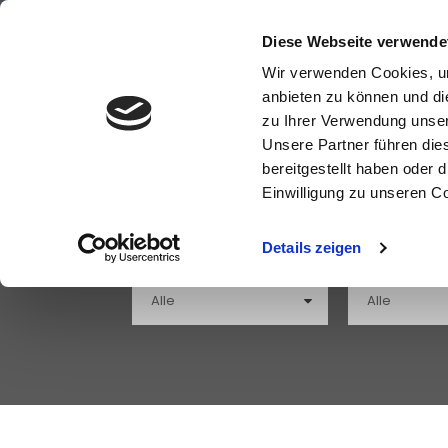
+49 (0)8821 618900
info@travelpe
Diese Webseite verwende
Wir verwenden Cookies, um
anbieten zu können und di
zu Ihrer Verwendung unser
Unsere Partner führen die
Windsurfreise
bereitgestellt haben oder
Einwilligung zu unseren C
Aktiviät/Sportart
Destination
Details zeigen