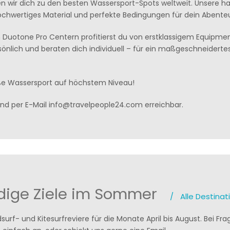
ingen wir dich zu den besten Wassersport-Spots weltweit. Unsere 
 hochwertiges Material und perfekte Bedingungen für dein Abent
Duotone Pro Centern profitierst du von erstklassigem Equipmen
sönlich und beraten dich individuell – für ein maßgeschneidertes
ße Wassersport auf höchstem Niveau!
und per E-Mail info@travelpeople24.com erreichbar.
ndige Ziele im Sommer
/
Alle Destina
indsurf- und Kitesurfreviere für die Monate April bis August. Bei F