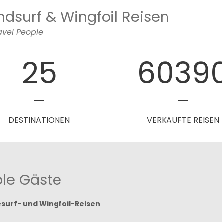
ndsurf & Wingfoil Reisen
avel People
28
6699
DESTINATIONEN
VERKAUFTE REISEN
ple Gäste
esurf- und Wingfoil-Reisen