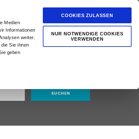
COOKIES ZULASSEN
le Medien
ir Informationen
NUR NOTWENDIGE COOKIES
Analysen weiter.
VERWENDEN
die Sie ihnen
0
vents
Mehr
Sie geben